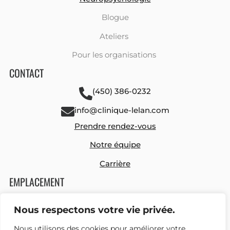
Blogue
Ateliers
Pour les organisations
CONTACT
(450) 386-0232
info@clinique-lelan.com
Prendre rendez-vous
Notre équipe
Carrière
EMPLACEMENT
449 route 131, suite 240
Nous respectons votre vie privée.
Notre-Dame-des-Prairies, Québec, J6E 0M1
Nous utilisons des cookies pour améliorer votre
Voir les directions