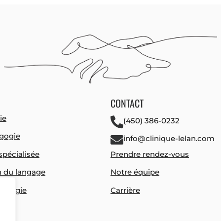
CONTACT
ie
(450) 386-0232
gogie
info@clinique-lelan.com
spécialisée
Prendre rendez-vous
n du langage
Notre équipe
hologie
Carrière