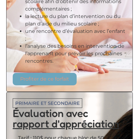
scolaire afin d’obtenir des informations
complémentaires ;
la lecture du plan d’intervention ou du
plan d’aide du milieu scolaire ;
une rencontre d’évaluation avec l’enfant
;
l’analyse des besoins en intervention de
l’apprenant pour prévoir les prochaines
rencontres.
Profiter de ce forfait
PRIMAIRE ET SECONDAIRE
Évaluation avec
rapport d'appréciation
Tarif : 110$ pour chaque bloc de 50