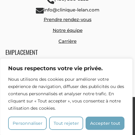
info@clinique-lelan.com
Prendre rendez-vous
Notre équipe
Carrière
EMPLACEMENT
449 route 131, suite 240
Nous respectons votre vie privée.
Notre-Dame-des-Prairies, Québec, J6E 0M1
Nous utilisons des cookies pour améliorer votre
Voir les directions
expérience de navigation, diffuser des publicités ou des
contenus personnalisés et analyser notre trafic. En
cliquant sur « Tout accepter », vous consentez à notre
utilisation des cookies.
Clinique L’élan © 2026. Tous droits réservés.
Politique de confidentialité
|
Plan du site
Personnaliser
Tout rejeter
Accepter tout