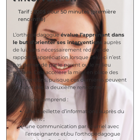
Tarif : 200$ pour 50 minutes (première
rencontre)
L’orthopédagogue
évalue l’apprenant dans
le but d’orienter ses interventions
auprès
de lui, sans nécessairement rédiger de
rapport d’appréciation lorsque celui-ci n’est
pas demandé par le parent ou le milieu
scolaire. Cela accélère la mise en place des
interventions, puisque ces dernières peuvent
débuter dès la deuxième rencontre.
Ce service comprend :
une cueillette d’informations auprès du
parent ;
une communication par courriel avec
l’enseignante et/ou l’orthopédagogue