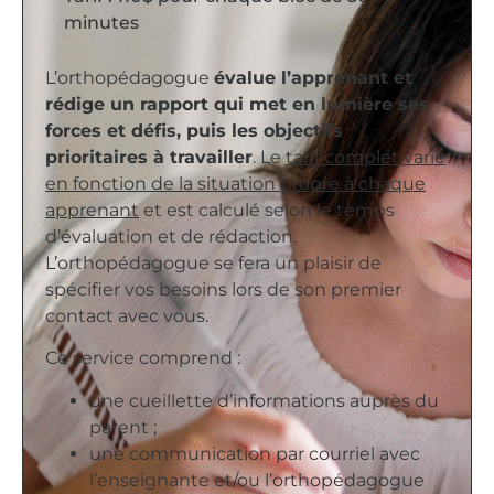
minutes
L’orthopédagogue
évalue l’apprenant et
rédige un rapport qui met en lumière ses
forces et défis, puis les objectifs
prioritaires à travailler
. Le
tarif complet varie
en fonction de la situation propre à chaque
apprenant
et est calculé selon le temps
d’évaluation et de rédaction.
L’orthopédagogue se fera un plaisir de
spécifier vos besoins lors de son premier
contact avec vous.
Ce service comprend :
une cueillette d’informations auprès du
parent ;
une communication par courriel avec
l’enseignante et/ou l’orthopédagogue